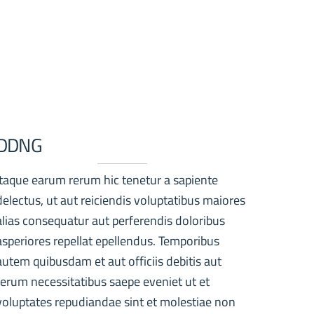
DDNG
Itaque earum rerum hic tenetur a sapiente
delectus, ut aut reiciendis voluptatibus maiores
alias consequatur aut perferendis doloribus
asperiores repellat epellendus. Temporibus
autem quibusdam et aut officiis debitis aut
rerum necessitatibus saepe eveniet ut et
voluptates repudiandae sint et molestiae non