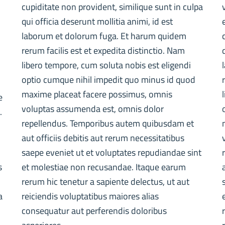
cupiditate non provident, similique sunt in culpa
qui officia deserunt mollitia animi, id est
laborum et dolorum fuga. Et harum quidem
rerum facilis est et expedita distinctio. Nam
libero tempore, cum soluta nobis est eligendi
optio cumque nihil impedit quo minus id quod
maxime placeat facere possimus, omnis
e
voluptas assumenda est, omnis dolor
.
repellendus. Temporibus autem quibusdam et
aut officiis debitis aut rerum necessitatibus
m
saepe eveniet ut et voluptates repudiandae sint
s
et molestiae non recusandae. Itaque earum
rerum hic tenetur a sapiente delectus, ut aut
a
reiciendis voluptatibus maiores alias
consequatur aut perferendis doloribus