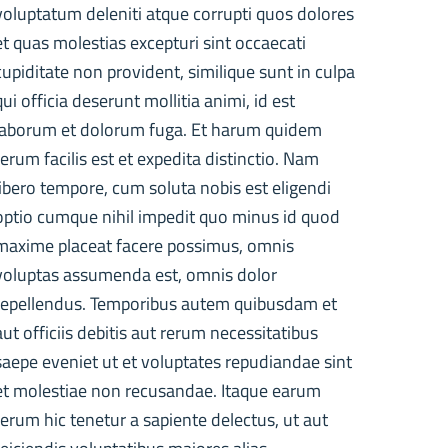
voluptatum deleniti atque corrupti quos dolores
et quas molestias excepturi sint occaecati
cupiditate non provident, similique sunt in culpa
qui officia deserunt mollitia animi, id est
laborum et dolorum fuga. Et harum quidem
rerum facilis est et expedita distinctio. Nam
libero tempore, cum soluta nobis est eligendi
optio cumque nihil impedit quo minus id quod
maxime placeat facere possimus, omnis
voluptas assumenda est, omnis dolor
repellendus. Temporibus autem quibusdam et
aut officiis debitis aut rerum necessitatibus
saepe eveniet ut et voluptates repudiandae sint
et molestiae non recusandae. Itaque earum
rerum hic tenetur a sapiente delectus, ut aut