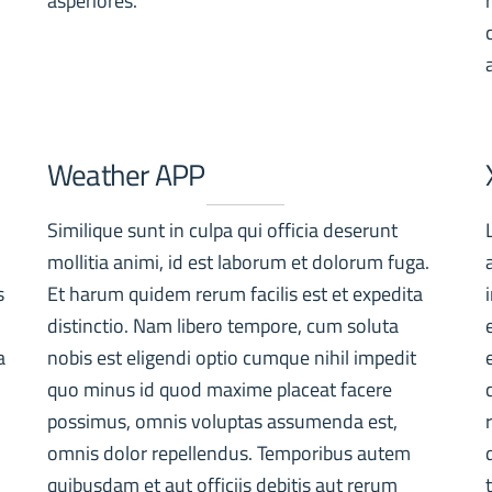
asperiores.
Weather APP
Similique sunt in culpa qui officia deserunt
m
mollitia animi, id est laborum et dolorum fuga.
s
Et harum quidem rerum facilis est et expedita
distinctio. Nam libero tempore, cum soluta
a
nobis est eligendi optio cumque nihil impedit
quo minus id quod maxime placeat facere
possimus, omnis voluptas assumenda est,
omnis dolor repellendus. Temporibus autem
quibusdam et aut officiis debitis aut rerum