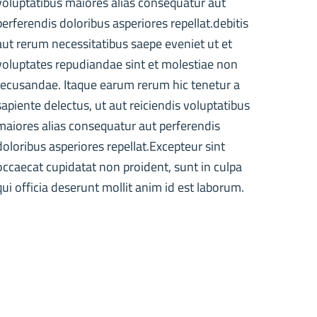
voluptatibus maiores alias consequatur aut
perferendis doloribus asperiores repellat.debitis
aut rerum necessitatibus saepe eveniet ut et
voluptates repudiandae sint et molestiae non
recusandae. Itaque earum rerum hic tenetur a
sapiente delectus, ut aut reiciendis voluptatibus
maiores alias consequatur aut perferendis
doloribus asperiores repellat.Excepteur sint
occaecat cupidatat non proident, sunt in culpa
qui officia deserunt mollit anim id est laborum.