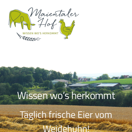
Skip
Me
to
content
Wissen wo’s herkommt
Täglich frische Eier vom
Weidehuhn!